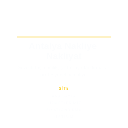
Antalya Nakliye 
Nakliyat
Güvenli taşımacılık, şeffaf fiyatlandırma ve 
profesyonel hamaliye.
SİTE
ANA SAYFA
HIZMETLERIMIZ
FIYATLANDIRMA
İLETIŞIM