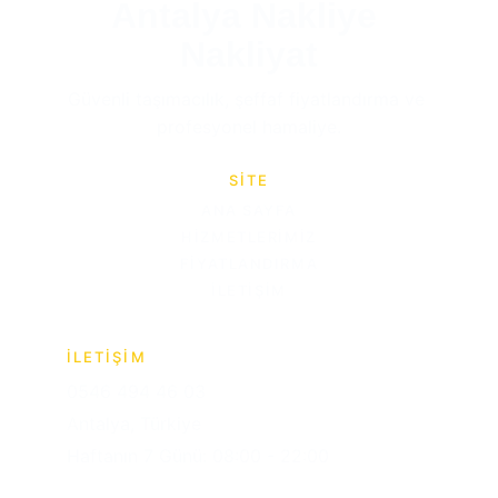
Antalya Nakliye 
Nakliyat
Güvenli taşımacılık, şeffaf fiyatlandırma ve 
profesyonel hamaliye.
SİTE
ANA SAYFA
HIZMETLERIMIZ
FIYATLANDIRMA
İLETIŞIM
İLETİŞİM
0546 494 46 03
Antalya, Türkiye
Haftanın 7 Günü: 08:00 - 22:00